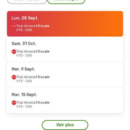
Jeu. 24 Sept.
Lun. 28 Sept.
- Lun. 28 Sept.
Thai Airasia
Thai Airasia
1 Escale
1 Escale
VTE
VTE
- CNX
- CNX
Thai Airasia
1 Escale
CNX
- VTE
Sam. 31 Oct.
Thai Airasia
1 Escale
VTE
- CNX
Mer. 9 Sept.
Thai Airasia
1 Escale
VTE
- CNX
Mar. 15 Sept.
Thai Airasia
1 Escale
VTE
- CNX
Voir plus