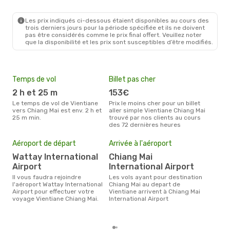
Les prix indiqués ci-dessous étaient disponibles au cours des
trois derniers jours pour la période spécifiée et ils ne doivent
pas être considérés comme le prix final offert. Veuillez noter
que la disponibilité et les prix sont susceptibles d’être modifiés.
Temps de vol
Billet pas cher
Hau
2 h et 25 m
153€
av
Le temps de vol de Vientiane
Prix le moins cher pour un billet
avril est la période la plus
vers Chiang Mai est env. 2 h et
aller simple Vientiane Chiang Mai
cha
25 m min.
trouvé par nos clients au cours
Vien
des 72 dernières heures
Mei
eff
Aéroport de départ
Arrivée à l'aéroport
rés
Wattay International
Chiang Mai
fé
Airport
International Airport
Selon les dernières données,
Il vous faudra rejoindre
Les vols ayant pour destination
févr
l'aéroport Wattay International
Chiang Mai au depart de
usit
Airport pour effectuer votre
Vientiane arrivent à Chiang Mai
rése
voyage Vientiane Chiang Mai.
International Airport
dest
dépa