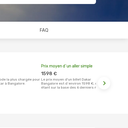
FAQ
Prix moyen d´un aller simple
Meilleur m
votre rése
1598 €
septem
Le prix moyen d'un billet Dakar
ar à Bangalore.
Bangalore est d´environ 1598 €, ce prix
Selon les dernières données,
étant sur la base des 6 derniers mois.
septembre es
pour effectu
vol à destin
départ de D