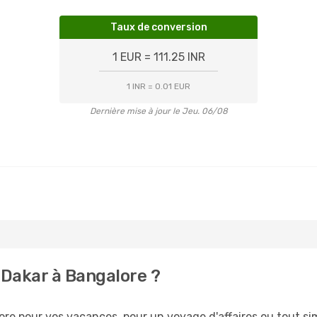
Taux de conversion
1 EUR = 111.25 INR
1 INR = 0.01 EUR
Dernière mise à jour le Jeu. 06/08
Dakar à Bangalore ?
re pour vos vacances, pour un voyage d'affaires ou tout sim