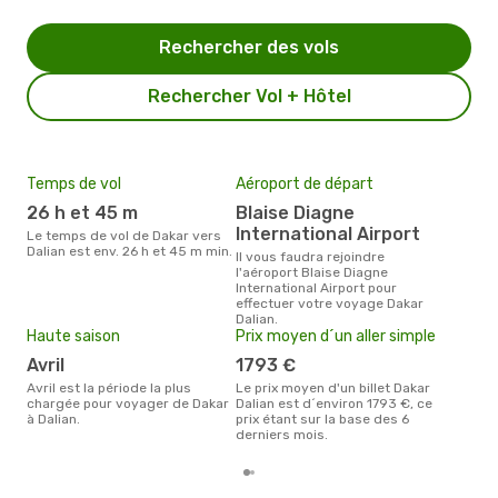
Rechercher des vols
Rechercher Vol + Hôtel
Temps de vol
Aéroport de départ
Mei
eff
26 h et 45 m
Blaise Diagne
rés
International Airport
Le temps de vol de Dakar vers
m
Dalian est env. 26 h et 45 m min.
Il vous faudra rejoindre
l'aéroport Blaise Diagne
Selon les dernières données,
International Airport pour
juin
effectuer votre voyage Dakar
pour
Dalian.
d´un
Haute saison
Prix moyen d´un aller simple
et a
avril
1793 €
avril est la période la plus
Le prix moyen d'un billet Dakar
chargée pour voyager de Dakar
Dalian est d´environ 1793 €, ce
à Dalian.
prix étant sur la base des 6
derniers mois.