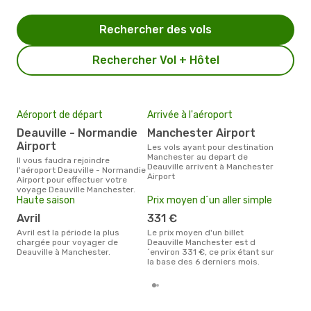
Rechercher des vols
Rechercher Vol + Hôtel
Aéroport de départ
Arrivée à l'aéroport
Mei
eff
Deauville - Normandie
Manchester Airport
rés
Airport
Les vols ayant pour destination
d
Manchester au depart de
Il vous faudra rejoindre
Deauville arrivent à Manchester
l'aéroport Deauville - Normandie
Selon les dernières données,
Airport
Airport pour effectuer votre
déc
voyage Deauville Manchester.
usit
Haute saison
Prix moyen d´un aller simple
rése
des
avril
331 €
dépa
avril est la période la plus
Le prix moyen d'un billet
chargée pour voyager de
Deauville Manchester est d
Deauville à Manchester.
´environ 331 €, ce prix étant sur
la base des 6 derniers mois.