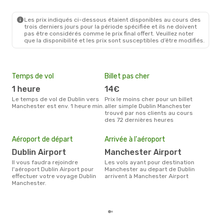
Les prix indiqués ci-dessous étaient disponibles au cours des
trois derniers jours pour la période spécifiée et ils ne doivent
pas être considérés comme le prix final offert. Veuillez noter
que la disponibilité et les prix sont susceptibles d’être modifiés.
Temps de vol
Billet pas cher
Hau
1 heure
14€
av
Le temps de vol de Dublin vers
Prix le moins cher pour un billet
avril est la période la plus
Manchester est env. 1 heure min.
aller simple Dublin Manchester
cha
trouvé par nos clients au cours
à M
des 72 dernières heures
Pri
62
Aéroport de départ
Arrivée à l'aéroport
Le prix moyen d'un billet Dublin
Manc
Dublin Airport
Manchester Airport
ce p
Il vous faudra rejoindre
Les vols ayant pour destination
dern
l'aéroport Dublin Airport pour
Manchester au depart de Dublin
effectuer votre voyage Dublin
arrivent à Manchester Airport
Manchester.