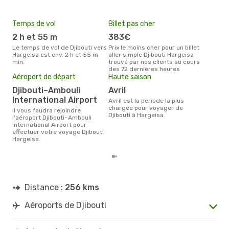
Temps de vol
Billet pas cher
Pri
2 h et 55 m
383€
4
Le temps de vol de Djibouti vers
Prix le moins cher pour un billet
Le prix moyen d'un billet Djibouti
Hargeisa est env. 2 h et 55 m
aller simple Djibouti Hargeisa
Harg
min.
trouvé par nos clients au cours
ce p
des 72 dernières heures
dern
Aéroport de départ
Haute saison
Djibouti–Ambouli
avril
International Airport
avril est la période la plus
chargée pour voyager de
Il vous faudra rejoindre
Djibouti à Hargeisa.
l'aéroport Djibouti–Ambouli
International Airport pour
effectuer votre voyage Djibouti
Hargeisa.
Distance :
256 kms
Aéroports de Djibouti