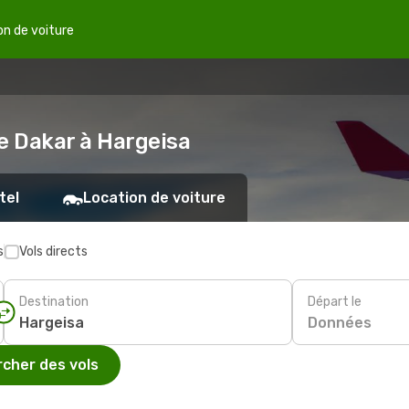
on de voiture
e Dakar à Hargeisa
tel
Location de voiture
s
Vols directs
Destination
Départ le
Données
cher des vols