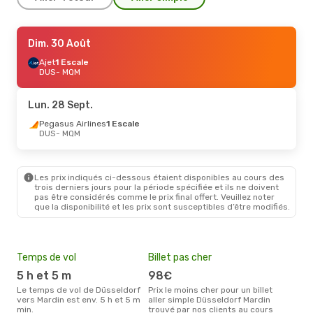
Lun. 28 Sept.
Dim. 30 Août
- Lun. 5 Oct.
Pegasus Airlines
Ajet
1 Escale
1 Escale
DUS
DUS
- MQM
- MQM
Ajet
1 Escale
MQM
- DUS
Lun. 28 Sept.
Pegasus Airlines
1 Escale
DUS
- MQM
Les prix indiqués ci-dessous étaient disponibles au cours des
trois derniers jours pour la période spécifiée et ils ne doivent
pas être considérés comme le prix final offert. Veuillez noter
que la disponibilité et les prix sont susceptibles d’être modifiés.
Temps de vol
Billet pas cher
Pri
5 h et 5 m
98€
21
Le temps de vol de Düsseldorf
Prix le moins cher pour un billet
Le prix moyen d'un billet
vers Mardin est env. 5 h et 5 m
aller simple Düsseldorf Mardin
Düss
min.
trouvé par nos clients au cours
217 