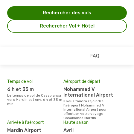
Rechercher des vols
Rechercher Vol + Hôtel
FAQ
Temps de vol
Aéroport de départ
Pri
6 h et 35 m
Mohammed V
61
International Airport
Le temps de vol de Casablanca
Le prix moyen d'un billet
vers Mardin est env. 6 h et 35 m
Cas
Il vous faudra rejoindre
min.
´env
l'aéroport Mohammed V
la b
International Airport pour
effectuer votre voyage
Casablanca Mardin.
Arrivée à l'aéroport
Haute saison
Mardin Airport
avril