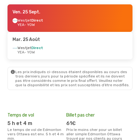
Jeu. 10 Sept.
Ven. 25 Sept.
- Lun. 14 Sept.
Westjet
Westjet
Direct
Direct
YEA
YEA
- YOW
- YOW
Westjet
Direct
YOW
- YEA
Mar. 25 Août
Westjet
Direct
YEA
- YOW
Les prix indiqués ci-dessous étaient disponibles au cours des
trois derniers jours pour la période spécifiée et ils ne doivent
pas être considérés comme le prix final offert. Veuillez noter
que la disponibilité et les prix sont susceptibles d’être modifiés.
Temps de vol
Billet pas cher
Hau
5 h et 4 m
61€
av
Le temps de vol de Edmonton
Prix le moins cher pour un billet
avril est la période la plus
vers Ottawa est env. 5 h et 4 m
aller simple Edmonton Ottawa
cha
min.
trouvé par nos clients au cours
Edm