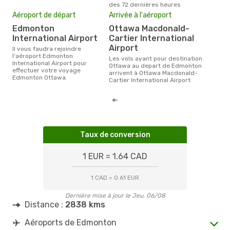
des 72 dernières heures
Pri
Aéroport de départ
Arrivée à l'aéroport
2
Edmonton
Ottawa Macdonald-
Le prix moyen d'un billet
Edm
International Airport
Cartier International
226 
Airport
Il vous faudra rejoindre
des 
l'aéroport Edmonton
Les vols ayant pour destination
International Airport pour
Ottawa au depart de Edmonton
effectuer votre voyage
arrivent à Ottawa Macdonald-
Edmonton Ottawa.
Cartier International Airport
Taux de conversion
1 EUR = 1.64 CAD
1 CAD = 0.61 EUR
Dernière mise à jour le Jeu. 06/08
Distance :
2838 kms
Aéroports de Edmonton