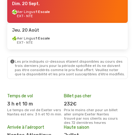
Dim. 20 Sept.
Aer Lingus
1 Escale
EXT
- NTE
Jeu. 20 Août
Aer Lingus
1 Escale
EXT
- NTE
Les prix indiqués ci-dessous étaient disponibles au cours des
trois derniers jours pour la période spécifiée et ils ne doivent
pas être considérés comme le prix final offert. Veuillez noter
que la disponibilité et les prix sont susceptibles d’être modifiés.
Temps de vol
Billet pas cher
Pri
3 h et 10 m
232€
4
Le temps de vol de Exeter vers
Prix le moins cher pour un billet
Le prix moyen d'un billet Exeter
Nantes est env. 3 h et 10 m min.
aller simple Exeter Nantes
Nant
trouvé par nos clients au cours
prix
des 72 dernières heures
dern
Arrivée à l'aéroport
Haute saison