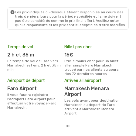
FAO
- RAK
Ryanair
Direct
RAK
- FAO
Les prix indiqués ci-dessous étaient disponibles au cours des
trois derniers jours pour la période spécifiée et ils ne doivent
pas être considérés comme le prix final offert. Veuillez noter
que la disponibilité et les prix sont susceptibles d’être modifiés.
Temps de vol
Billet pas cher
Hau
2 h et 35 m
15€
av
Le temps de vol de Faro vers
Prix le moins cher pour un billet
avril est la période la plus
Marrakech est env. 2 h et 35 m
aller simple Faro Marrakech
cha
min.
trouvé par nos clients au cours
Marr
des 72 dernières heures
Pri
Aéroport de départ
Arrivée à l'aéroport
16
Faro Airport
Marrakesh Menara
Le prix moyen d'un billet Faro
Marr
Airport
Il vous faudra rejoindre
ce p
l'aéroport Faro Airport pour
Les vols ayant pour destination
dern
effectuer votre voyage Faro
Marrakech au depart de Faro
Marrakech .
arrivent à Marrakesh Menara
Airport