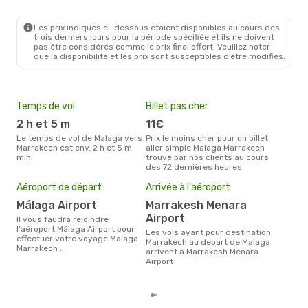
AGP
- RAK
Ryanair
Direct
RAK
- AGP
Les prix indiqués ci-dessous étaient disponibles au cours des
trois derniers jours pour la période spécifiée et ils ne doivent
pas être considérés comme le prix final offert. Veuillez noter
que la disponibilité et les prix sont susceptibles d’être modifiés.
Temps de vol
Billet pas cher
Hau
2 h et 5 m
11€
av
Le temps de vol de Malaga vers
Prix le moins cher pour un billet
avril est la période la plus
Marrakech est env. 2 h et 5 m
aller simple Malaga Marrakech
cha
min.
trouvé par nos clients au cours
Mala
des 72 dernières heures
Pri
77
Aéroport de départ
Arrivée à l'aéroport
Le prix moyen d'un billet Malaga
Málaga Airport
Marrakesh Menara
Marr
Airport
prix
Il vous faudra rejoindre
dern
l'aéroport Málaga Airport pour
Les vols ayant pour destination
effectuer votre voyage Malaga
Marrakech au depart de Malaga
Marrakech .
arrivent à Marrakesh Menara
Airport