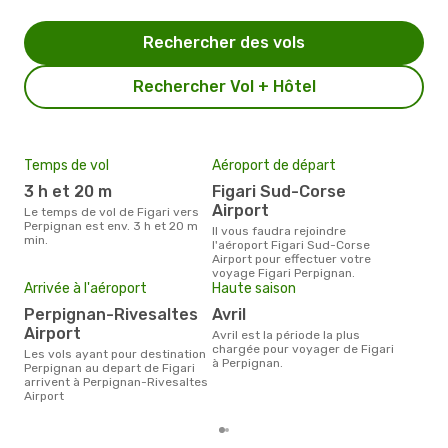
Rechercher des vols
Rechercher Vol + Hôtel
Temps de vol
Aéroport de départ
Pri
3 h et 20 m
Figari Sud-Corse
12
Airport
Le temps de vol de Figari vers
Le prix moyen d'un billet Figari
Perpignan est env. 3 h et 20 m
Perp
Il vous faudra rejoindre
min.
ce p
l'aéroport Figari Sud-Corse
dern
Airport pour effectuer votre
voyage Figari Perpignan.
Arrivée à l'aéroport
Haute saison
Perpignan-Rivesaltes
avril
Airport
avril est la période la plus
chargée pour voyager de Figari
Les vols ayant pour destination
à Perpignan.
Perpignan au depart de Figari
arrivent à Perpignan-Rivesaltes
Airport