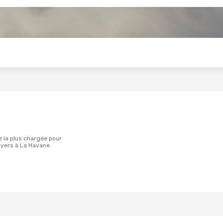
s
yers à La Havane.