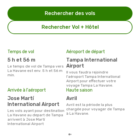
Rechercher des vols
Rechercher Vol + Hôtel
Temps de vol
Aéroport de départ
Pri
5 h et 56 m
Tampa International
4
Airport
Le temps de vol de Tampa vers
Le prix moyen d'un billet Tampa
La Havane est env. 5 h et 56 m
La 
Il vous faudra rejoindre
min.
ce p
l'aéroport Tampa International
dern
Airport pour effectuer votre
voyage Tampa La Havane.
Arrivée à l'aéroport
Haute saison
Jose Martí
avril
International Airport
avril est la période la plus
chargée pour voyager de Tampa
Les vols ayant pour destination
à La Havane.
La Havane au depart de Tampa
arrivent à Jose Martí
International Airport