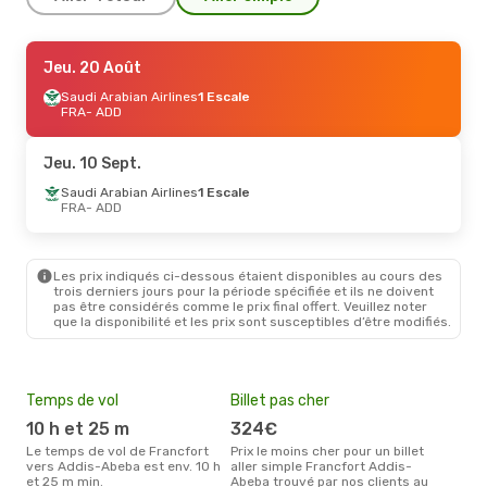
Jeu. 20 Août
Jeu. 20 Août
- Mar. 1 Sept.
Saudi Arabian Airlines
Saudi Arabian Airlines
1 Escale
1 Escale
FRA
FRA
- ADD
- ADD
Saudi Arabian Airlines
1 Escale
ADD
- FRA
Jeu. 10 Sept.
Ven. 4 Sept.
Saudi Arabian Airlines
- Dim. 13 Sept.
1 Escale
FRA
- ADD
Egyptair
1 Escale
FRA
- ADD
Egyptair
1 Escale
ADD
- FRA
Les prix indiqués ci-dessous étaient disponibles au cours des
trois derniers jours pour la période spécifiée et ils ne doivent
pas être considérés comme le prix final offert. Veuillez noter
que la disponibilité et les prix sont susceptibles d’être modifiés.
Temps de vol
Billet pas cher
Com
10 h et 25 m
324€
E
Le temps de vol de Francfort
Prix le moins cher pour un billet
Les compagnie(s) aérienne(s)
vers Addis-Abeba est env. 10 h
aller simple Francfort Addis-
effe
et 25 m min.
Abeba trouvé par nos clients au
ent