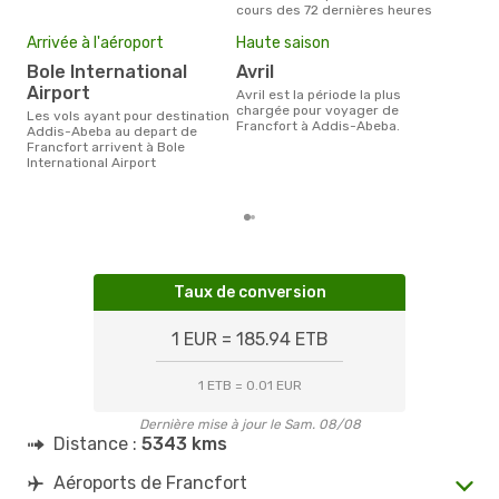
cours des 72 dernières heures
Mei
Arrivée à l'aéroport
Haute saison
eff
rés
Bole International
avril
Airport
o
avril est la période la plus
chargée pour voyager de
Les vols ayant pour destination
Selon les dernières données,
Francfort à Addis-Abeba.
Addis-Abeba au depart de
mars
Francfort arrivent à Bole
pour
International Airport
d´un
Abeb
Taux de conversion
1 EUR = 185.94 ETB
1 ETB = 0.01 EUR
Dernière mise à jour le Sam. 08/08
Distance :
5343 kms
Aéroports de Francfort