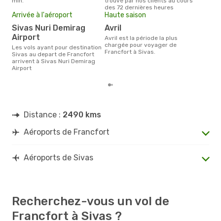
min.
trouvé par nos clients au cours
325 
des 72 dernières heures
des 
Arrivée à l'aéroport
Haute saison
Sivas Nuri Demirag
avril
Airport
avril est la période la plus
chargée pour voyager de
Les vols ayant pour destination
Francfort à Sivas.
Sivas au depart de Francfort
arrivent à Sivas Nuri Demirag
Airport
Distance :
2490 kms
Aéroports de Francfort
Aéroports de Sivas
Recherchez-vous un vol de
Francfort à Sivas ?