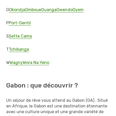
O
Okondja
Omboue
Ouanga
Owendo
Oyem
P
Port-Gentil
S
Sette Cama
T
Tchibanga
W
Wagny
Wora Na Yeno
Gabon : que découvrir ?
Un séjour de rêve vous attend au Gabon (GA) . Situé
en Afrique, le Gabon est une destination étonnante
avec une culture unique et une grande variété de