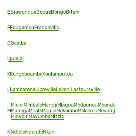
B
Biawonque
Booue
Bongo
Bitam
F
Fougamou
Franceville
G
Gamba
I
Iguela
K
Kongoboumba
Koulamoutou
L
Lambarene
Libreville
Lekoni
Lastoursville
Miele Mimbale
Mandji
Mbigou
Medouneu
Moanda
M
Manega
Moabi
Mouila
Mekambo
Makokou
Mevang
Minvoul
Mayumba
Mitzic
N
Ndjole
Ndende
Nkan