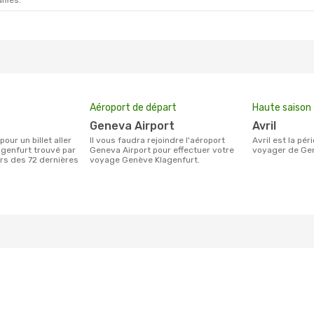
ifiés.
Aéroport de départ
Haute saison
Geneva Airport
avril
Il vous faudra rejoindre l'aéroport
avril est la période la plus chargée pour
genfurt trouvé par
Geneva Airport pour effectuer votre
voyager de Gen
urs des 72 dernières
voyage Genève Klagenfurt.