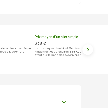
Prix moyen d´un aller simple
Meilleur m
votre rése
338 €
mars
Le prix moyen d'un billet Genève
ève à Klagenfurt.
Klagenfurt est d´environ 338 €, ce prix
Selon les dernières données, janvier est
étant sur la base des 6 derniers mois.
le moment le
réservervati
Klagenfurt 