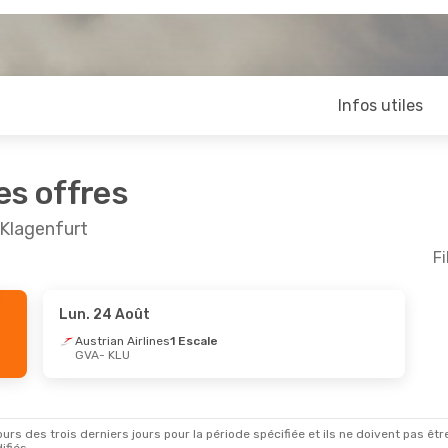
Infos utiles
es offres
 Klagenfurt
Fi
Lun. 24 Août
t.
- Mer. 2 Sept.
Austrian Airlines
1 Escale
GVA
- KLU
Airlines
1 Escale
U
Airlines
1 Escale
A
rs des trois derniers jours pour la période spécifiée et ils ne doivent pas être