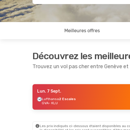
Meilleures offres
Découvrez les meilleur
Trouvez un vol pas cher entre Genève et
Lun. 7 Sept.
Lun. 24 Août
- Ven. 28 Août
Mar. 1 Sep
Lufthansa
2 Escales
GVA
- KLU
Austrian Airlines
1 Escale
Austrian 
GVA
- KLU
GVA
- KL
Austrian Airlines
1 Escale
Austrian 
KLU
- GVA
KLU
- GV
Les prix indiqués ci-dessous étaient disponibles au cou