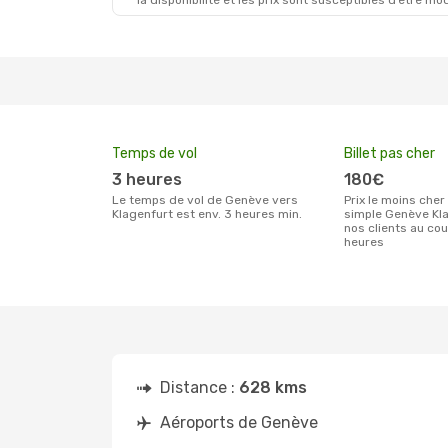
la disponibilité et les prix sont susceptibles d’être mod
Temps de vol
Billet pas cher
3 heures
180€
Le temps de vol de Genève vers
Prix le moins cher pour un billet aller
Klagenfurt est env. 3 heures min.
simple Genève Kla
nos clients au co
heures
Distance :
628 kms
Aéroports de Genève