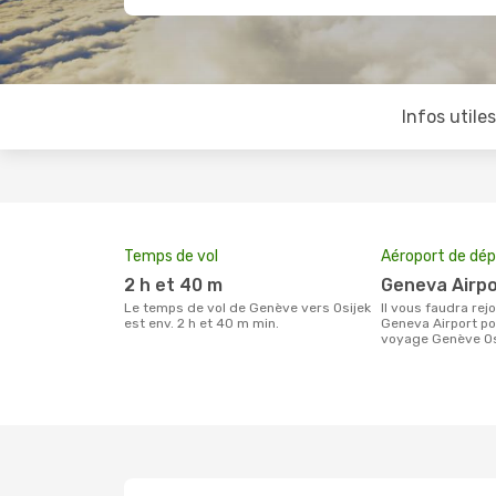
Infos utile
Temps de vol
Aéroport de dép
2 h et 40 m
Geneva Airp
Le temps de vol de Genève vers Osijek
Il vous faudra rejoindre l'aéroport
est env. 2 h et 40 m min.
Geneva Airport po
voyage Genève Os