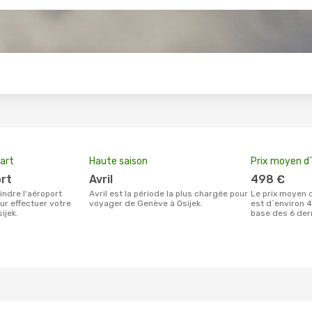
s
art
Haute saison
Prix moyen d´
ort
avril
498 €
avril est la période la plus chargée pour
Le prix moyen d'un billet Genève Osijek
ur effectuer votre
voyager de Genève à Osijek.
est d´environ 4
ijek.
base des 6 der