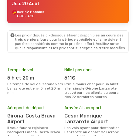
Jeu. 20 Août
Iberia
2 Escales
GRO
- ACE
Les prix indiqués ci-dessous étaient disponibles au cours des
trois derniers jours pour la période spécifiée et ils ne doivent
pas être considérés comme le prix final offert. Veuillez noter
que la disponibilité et les prix sont susceptibles d’être modifiés.
Temps de vol
Billet pas cher
Hau
5 h et 20 m
511€
av
Le temps de vol de Gérone vers
Prix le moins cher pour un billet
avril est la période la plus
Lanzarote est env. 5 h et 20 m
aller simple Gérone Lanzarote
cha
min.
trouvé par nos clients au cours
Gér
des 72 dernières heures
Mei
eff
Aéroport de départ
Arrivée à l'aéroport
rés
Girona-Costa Brava
Cesar Manrique-
o
Airport
Lanzarote Airport
Selon les dernières données,
Il vous faudra rejoindre
Les vols ayant pour destination
octo
l'aéroport Girona-Costa Brava
Lanzarote au depart de Gérone
usit