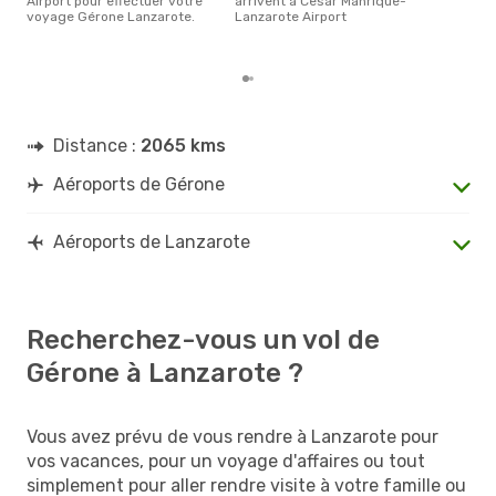
Airport pour effectuer votre
arrivent à Cesar Manrique-
rése
voyage Gérone Lanzarote.
Lanzarote Airport
dest
dép
Distance :
2065 kms
Aéroports de Gérone
Aéroports de Lanzarote
Recherchez-vous un vol de
Gérone à Lanzarote ?
Vous avez prévu de vous rendre à Lanzarote pour
vos vacances, pour un voyage d'affaires ou tout
simplement pour aller rendre visite à votre famille ou