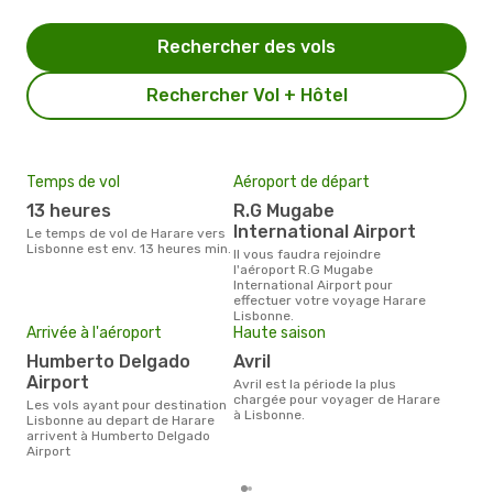
Rechercher des vols
Rechercher Vol + Hôtel
Temps de vol
Aéroport de départ
Pri
13 heures
R.G Mugabe
10
International Airport
Le temps de vol de Harare vers
Le prix moyen d'un billet Harare
Lisbonne est env. 13 heures min.
Lisb
Il vous faudra rejoindre
ce p
l'aéroport R.G Mugabe
dern
International Airport pour
effectuer votre voyage Harare
Lisbonne.
Arrivée à l'aéroport
Haute saison
Humberto Delgado
avril
Airport
avril est la période la plus
chargée pour voyager de Harare
Les vols ayant pour destination
à Lisbonne.
Lisbonne au depart de Harare
arrivent à Humberto Delgado
Airport