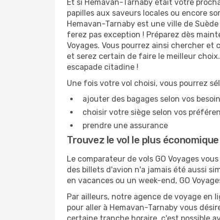
Et si Hemavan-Tarnaby était votre prochai
papilles aux saveurs locales ou encore s
Hemavan-Tarnaby est une ville de Suède qu
ferez pas exception ! Préparez dès maint
Voyages. Vous pourrez ainsi chercher et
et serez certain de faire le meilleur cho
escapade citadine !
Une fois votre vol choisi, vous pourrez sé
ajouter des bagages selon vos besoi
choisir votre siège selon vos préféren
prendre une assurance
Trouvez le vol le plus économiq
Le comparateur de vols GO Voyages vous 
des billets d'avion n'a jamais été aussi s
en vacances ou un week-end, GO Voyages v
Par ailleurs, notre agence de voyage en lig
pour aller à Hemavan-Tarnaby vous désirez
certaine tranche horaire, c'est possible