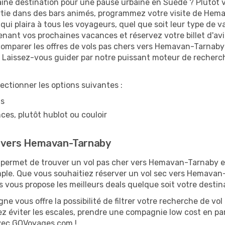
ne destination pour une pause urbaine en Suède ? Plutôt vis
ortie dans des bars animés, programmez votre visite de Hema
i plaira à tous les voyageurs, quel que soit leur type de v
enant vos prochaines vacances et réservez votre billet d'
 comparer les offres de vols pas chers vers Hemavan-Tarnab
ix. Laissez-vous guider par notre puissant moteur de recherc
lectionner les options suivantes :
ns
ces, plutôt hublot ou couloir
ue vers Hemavan-Tarnaby
permet de trouver un vol pas cher vers Hemavan-Tarnaby et
imple. Que vous souhaitiez réserver un vol sec vers Hemavan-
ous propose les meilleurs deals quelque soit votre destin
ne vous offre la possibilité de filtrer votre recherche de vol 
 éviter les escales, prendre une compagnie low cost en parti
 avec GOVoyages.com !