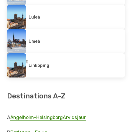
Luleå
Umeå
Linköping
Destinations A-Z
A
Ängelholm-Helsingborg
Arvidsjaur