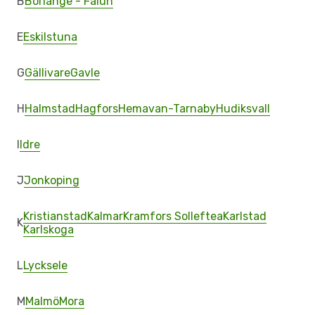
B
Borlange - Falun
E
Eskilstuna
G
Gällivare
Gavle
H
Halmstad
Hagfors
Hemavan-Tarnaby
Hudiksvall
I
Idre
J
Jonkoping
Kristianstad
Kalmar
Kramfors Solleftea
Karlstad
K
Karlskoga
L
Lycksele
M
Malmö
Mora