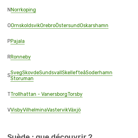
N
Norrkoping
O
Ornskoldsvik
Orebro
Östersund
Oskarshamn
P
Pajala
R
Ronneby
Sveg
Skovde
Sundsvall
Skellefteå
Soderhamn
S
Storuman
T
Trollhattan - Vanersborg
Torsby
V
Visby
Vilhelmina
Vastervik
Växjö
Suède : que découvrir ?