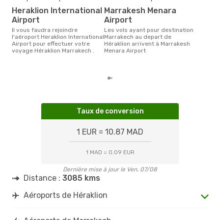
rés
Heraklion International
Marrakesh Menara
o
Airport
Airport
Selon les dernières données,
Il vous faudra rejoindre
Les vols ayant pour destination
mars
l'aéroport Heraklion International
Marrakech au depart de
pour
Airport pour effectuer votre
Héraklion arrivent à Marrakesh
d´un
voyage Héraklion Marrakech .
Menara Airport
Mar
Héra
Taux de conversion
1 EUR = 10.87 MAD
1 MAD = 0.09 EUR
Dernière mise à jour le Ven. 07/08
Distance :
3085 kms
Aéroports de Héraklion