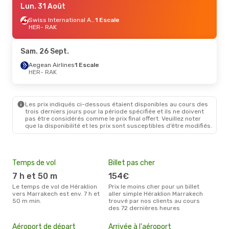
Lun. 31 Août
Swiss International Air Lines
1 Escale
HER
- RAK
Sam. 26 Sept.
Aegean Airlines
1 Escale
HER
- RAK
Les prix indiqués ci-dessous étaient disponibles au cours des
trois derniers jours pour la période spécifiée et ils ne doivent
pas être considérés comme le prix final offert. Veuillez noter
que la disponibilité et les prix sont susceptibles d’être modifiés.
Temps de vol
Billet pas cher
Hau
7 h et 50 m
154€
av
Le temps de vol de Héraklion
Prix le moins cher pour un billet
avril est la période la plus
vers Marrakech est env. 7 h et
aller simple Héraklion Marrakech
cha
50 m min.
trouvé par nos clients au cours
Héra
des 72 dernières heures
Mei
eff
Aéroport de départ
Arrivée à l'aéroport