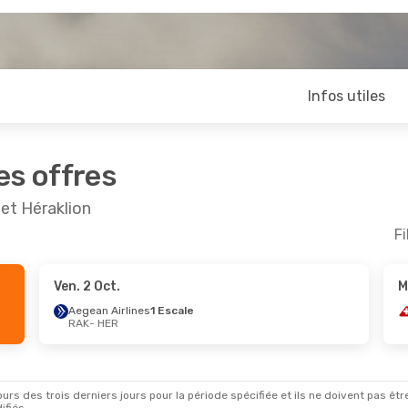
Infos utiles
es offres
et Héraklion
Fi
Ven. 2 Oct.
M
pt.
- Sam. 12 Sept.
Aegean Airlines
1 Escale
RAK
- HER
ce
1 Escale
R
ce
1 Escale
K
rs des trois derniers jours pour la période spécifiée et ils ne doivent pas être