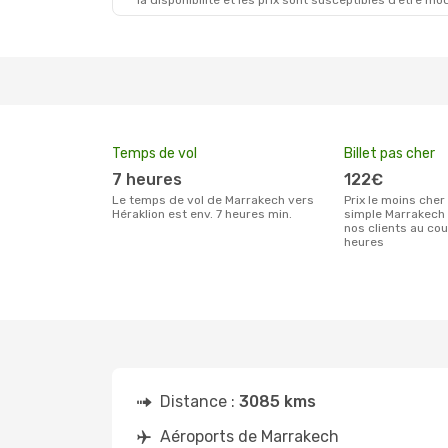
la disponibilité et les prix sont susceptibles d’être mod
Temps de vol
Billet pas cher
7 heures
122€
Le temps de vol de Marrakech vers
Prix le moins cher pour un billet aller
Héraklion est env. 7 heures min.
simple Marrakech 
nos clients au co
heures
Distance :
3085 kms
Aéroports de Marrakech