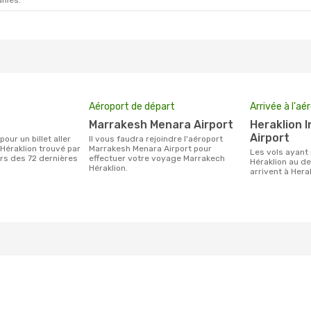
ifiés.
Aéroport de départ
Arrivée à l'aé
Marrakesh Menara Airport
Heraklion International
Airport
Il vous faudra rejoindre l'aéroport
Héraklion trouvé par
Marrakesh Menara Airport pour
Les vols ayant pour destination
urs des 72 dernières
effectuer votre voyage Marrakech
Héraklion au d
Héraklion.
arrivent à Herak