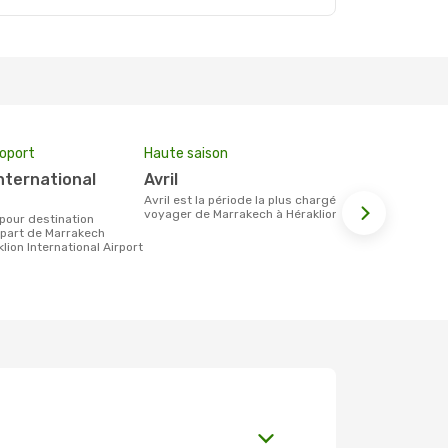
roport
Haute saison
Prix moyen 
avril
544 €
avril est la période la plus chargée pour
Le prix moyen d'un billet Marrakech
voyager de Marrakech à Héraklion.
Héraklion es
étant sur la
epart de Marrakech
lion International Airport