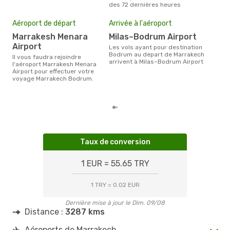
Turkish Airlines
1 Escale
des 72 dernières heures
RAK
- BJV
Mei
Turkish Airlines
1 Escale
eff
Aéroport de départ
Arrivée à l'aéroport
BJV
- RAK
rés
Marrakesh Menara
Milas–Bodrum Airport
ju
Airport
Les vols ayant pour destination
Selon les dernières données,
Bodrum au depart de Marrakech
Il vous faudra rejoindre
juil
arrivent à Milas–Bodrum Airport
l'aéroport Marrakesh Menara
usit
Airport pour effectuer votre
rése
voyage Marrakech Bodrum.
des
dép
Taux de conversion
1 EUR = 55.65 TRY
1 TRY = 0.02 EUR
Dernière mise à jour le Dim. 09/08
Distance :
3287 kms
Aéroports de Marrakech