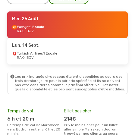
Jeu. 17 Sept.
Mer. 26 Août
- Mer. 23 Sept.
Turkish Airlines
Easyjet
1 Escale
1 Escale
RAK
RAK
- BJV
- BJV
Swiss International Air Lines
1 Escale
BJV
- RAK
Lun. 14 Sept.
Turkish Airlines
1 Escale
Mar. 29 Sept.
RAK
- BJV
- Dim. 4 Oct.
Turkish Airlines
1 Escale
RAK
- BJV
Turkish Airlines
1 Escale
Les prix indiqués ci-dessous étaient disponibles au cours des
BJV
- RAK
trois derniers jours pour la période spécifiée et ils ne doivent
pas être considérés comme le prix final offert. Veuillez noter
que la disponibilité et les prix sont susceptibles d’être modifiés.
Mar. 25 Août
- Mer. 2 Sept.
Turkish Airlines
1 Escale
RAK
- BJV
Turkish Airlines
1 Escale
Temps de vol
Billet pas cher
Hau
BJV
- RAK
6 h et 20 m
214€
av
Le temps de vol de Marrakech
Prix le moins cher pour un billet
avril est la période la plus
Ven. 11 Sept.
- Jeu. 17 Sept.
vers Bodrum est env. 6 h et 20
aller simple Marrakech Bodrum
cha
m min.
trouvé par nos clients au cours
Mar