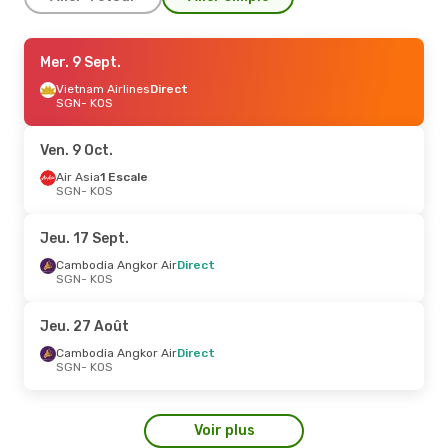
Ven. 25 Sept.
Mer. 9 Sept.
- Dim. 27 Sept.
Cambodia Angkor Air
Vietnam Airlines
Direct
1 Escale
SGN
SGN
- KOS
- KOS
Cambodia Angkor Air
Direct
KOS
- SGN
Ven. 9 Oct.
Air Asia
1 Escale
SGN
- KOS
Jeu. 17 Sept.
Cambodia Angkor Air
Direct
SGN
- KOS
Jeu. 27 Août
Cambodia Angkor Air
Direct
SGN
- KOS
Voir plus