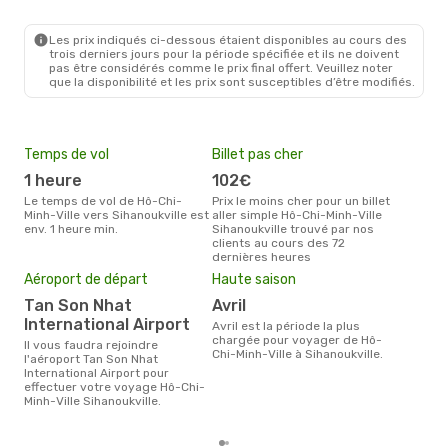
Les prix indiqués ci-dessous étaient disponibles au cours des
trois derniers jours pour la période spécifiée et ils ne doivent
pas être considérés comme le prix final offert. Veuillez noter
que la disponibilité et les prix sont susceptibles d’être modifiés.
Temps de vol
Billet pas cher
Com
1 heure
102€
V
Le temps de vol de Hô-Chi-
Prix le moins cher pour un billet
Les compagnie(s) aérienne(s)
Minh-Ville vers Sihanoukville est
aller simple Hô-Chi-Minh-Ville
effe
env. 1 heure min.
Sihanoukville trouvé par nos
entr
clients au cours des 72
Siha
dernières heures
Mei
eff
Aéroport de départ
Haute saison
rés
Tan Son Nhat
avril
d
International Airport
avril est la période la plus
Selon les dernières données,
chargée pour voyager de Hô-
Il vous faudra rejoindre
juil
Chi-Minh-Ville à Sihanoukville.
l'aéroport Tan Son Nhat
usit
International Airport pour
rése
effectuer votre voyage Hô-Chi-
dest
Minh-Ville Sihanoukville.
au d