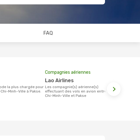
FAQ
Compagnies aériennes
Prix moyen 
Lao Airlines
434 €
Les compagnie(s) aérienne(s)
Le prix moyen d'un billet Hô-Chi-Minh-
Chi-Minh-Ville à Pakse.
effectuant des vols en avion entre Hô-
Ville Pakse 
Chi-Minh-Ville et Pakse
étant sur la