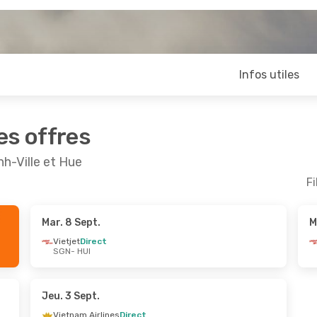
Infos utiles
es offres
h-Ville et Hue
Fi
Mar. 8 Sept.
M
ept.
- Lun. 14 Sept.
Jeu. 27 Août
- Jeu. 
Vietjet
Direct
SGN
- HUI
irect
Vietjet
Direct
UI
SGN
- HUI
irect
Vietjet
Direct
N
HUI
- SGN
Jeu. 3 Sept.
Vietnam Airlines
Direct