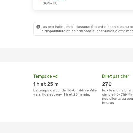
SGN
- HUI
Les prix indiqués ci-dessous étaient disponibles au cou
la disponibilité et les prix sont susceptibles d’être mod
Temps de vol
Billet pas cher
1 h et 25 m
27€
Le temps de vol de Hô-Chi-Minh-Ville
Prix le moins cher pour un billet aller
vers Hue est env. 1 h et 25 m min.
simple Hô-Chi-Min
nos clients au co
heures