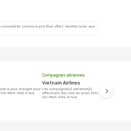
 considérés comme le prix final offert. Veuillez noter que
Compagnies aériennes
Prix moyen 
Vietnam Airlines
85 €
Les compagnie(s) aérienne(s)
Le prix moyen d'un billet Hô-Chi-Minh-
Chi-Minh-Ville à Hue.
effectuant des vols en avion entre Hô-
Ville Hue est
Chi-Minh-Ville et Hue
étant sur la