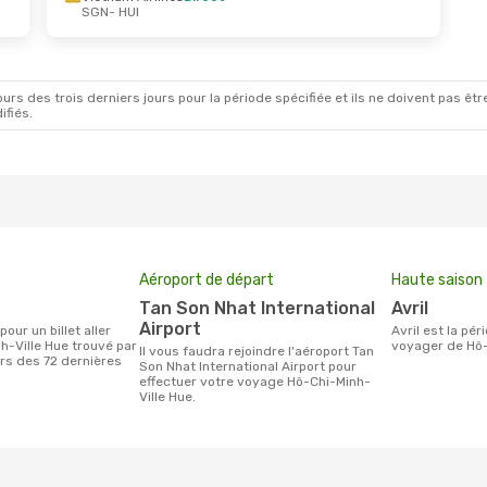
SGN
- HUI
rs des trois derniers jours pour la période spécifiée et ils ne doivent pas être
ifiés.
Aéroport de départ
Haute saison
Tan Son Nhat International
avril
Airport
avril est la période la plus chargée pour
h-Ville Hue trouvé par
voyager de Hô-
Il vous faudra rejoindre l'aéroport Tan
urs des 72 dernières
Son Nhat International Airport pour
effectuer votre voyage Hô-Chi-Minh-
Ville Hue.