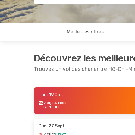
Meilleures offres
Découvrez les meilleur
Trouvez un vol pas cher entre Hô-Chi-Min
Lun. 19 Oct.
Jeu. 24 Sept.
- Dim. 27 Sept.
Jeu. 10 S
Vietjet
Direct
SGN
- HUI
Vietjet
Direct
Vietjet
D
SGN
- HUI
SGN
- H
Vietjet
Direct
Vietjet
D
HUI
- SGN
HUI
- SG
Dim. 27 Sept.
Vietjet
Direct