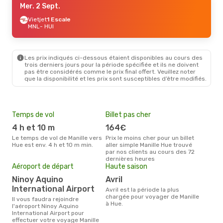
Mer. 2 Sept.
Vietjet
1 Escale
MNL
- HUI
Les prix indiqués ci-dessous étaient disponibles au cours des
trois derniers jours pour la période spécifiée et ils ne doivent
pas être considérés comme le prix final offert. Veuillez noter
que la disponibilité et les prix sont susceptibles d’être modifiés.
Temps de vol
Billet pas cher
Pri
4 h et 10 m
164€
2
Le temps de vol de Manille vers
Prix le moins cher pour un billet
Le prix moyen d'un billet Manille
Hue est env. 4 h et 10 m min.
aller simple Manille Hue trouvé
Hue 
par nos clients au cours des 72
étan
dernières heures
moi
Aéroport de départ
Haute saison
Ninoy Aquino
avril
International Airport
avril est la période la plus
chargée pour voyager de Manille
Il vous faudra rejoindre
à Hue.
l'aéroport Ninoy Aquino
International Airport pour
effectuer votre voyage Manille