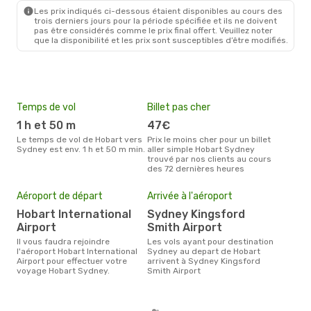
Les prix indiqués ci-dessous étaient disponibles au cours des
trois derniers jours pour la période spécifiée et ils ne doivent
pas être considérés comme le prix final offert. Veuillez noter
que la disponibilité et les prix sont susceptibles d’être modifiés.
Temps de vol
Billet pas cher
Hau
1 h et 50 m
47€
av
Le temps de vol de Hobart vers
Prix le moins cher pour un billet
avril est la période la plus
Sydney est env. 1 h et 50 m min.
aller simple Hobart Sydney
cha
trouvé par nos clients au cours
à S
des 72 dernières heures
Pri
Aéroport de départ
Arrivée à l'aéroport
10
Hobart International
Sydney Kingsford
Le prix moyen d'un billet Hobart
Sydn
Airport
Smith Airport
prix
Il vous faudra rejoindre
Les vols ayant pour destination
dern
l'aéroport Hobart International
Sydney au depart de Hobart
Airport pour effectuer votre
arrivent à Sydney Kingsford
voyage Hobart Sydney.
Smith Airport