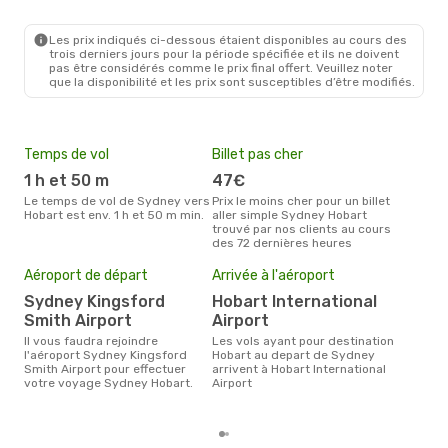
SYD
- HBA
Virgin Australia
Direct
HBA
- SYD
Les prix indiqués ci-dessous étaient disponibles au cours des
trois derniers jours pour la période spécifiée et ils ne doivent
pas être considérés comme le prix final offert. Veuillez noter
que la disponibilité et les prix sont susceptibles d’être modifiés.
Temps de vol
Billet pas cher
Hau
1 h et 50 m
47€
av
Le temps de vol de Sydney vers
Prix le moins cher pour un billet
avril est la période la plus
Hobart est env. 1 h et 50 m min.
aller simple Sydney Hobart
cha
trouvé par nos clients au cours
Syd
des 72 dernières heures
Pri
Aéroport de départ
Arrivée à l'aéroport
11
Sydney Kingsford
Hobart International
Le prix moyen d'un billet Sydney
Smith Airport
Airport
Hoba
prix
Il vous faudra rejoindre
Les vols ayant pour destination
dern
l'aéroport Sydney Kingsford
Hobart au depart de Sydney
Smith Airport pour effectuer
arrivent à Hobart International
votre voyage Sydney Hobart.
Airport