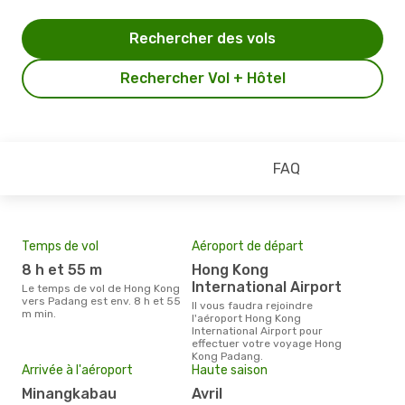
Rechercher des vols
Rechercher Vol + Hôtel
FAQ
Temps de vol
Aéroport de départ
Pri
8 h et 55 m
Hong Kong
3
International Airport
Le temps de vol de Hong Kong
Le prix moyen d'un billet Hong
vers Padang est env. 8 h et 55
Kon
Il vous faudra rejoindre
m min.
€, c
l'aéroport Hong Kong
dern
International Airport pour
effectuer votre voyage Hong
Kong Padang.
Arrivée à l'aéroport
Haute saison
Minangkabau
avril