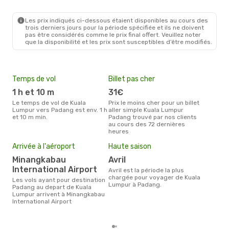
Les prix indiqués ci-dessous étaient disponibles au cours des
trois derniers jours pour la période spécifiée et ils ne doivent
pas être considérés comme le prix final offert. Veuillez noter
que la disponibilité et les prix sont susceptibles d’être modifiés.
Temps de vol
Billet pas cher
Com
1 h et 10 m
31€
S
Le temps de vol de Kuala
Prix le moins cher pour un billet
Les compagnie(s) aérienne(s)
Lumpur vers Padang est env. 1 h
aller simple Kuala Lumpur
effe
et 10 m min.
Padang trouvé par nos clients
ent
au cours des 72 dernières
heures
Mei
eff
Arrivée à l'aéroport
Haute saison
rés
Minangkabau
avril
fé
International Airport
avril est la période la plus
Selon les dernières données,
chargée pour voyager de Kuala
Les vols ayant pour destination
févr
Lumpur à Padang.
Padang au depart de Kuala
usit
Lumpur arrivent à Minangkabau
rése
International Airport
des
dép