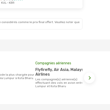
KUL
- KBR
29 Août
 considérés comme le prix final offert. Veuillez noter que
Compagnies aériennes
Prix moyen 
Flyfirefly, Air Asia, Malaysia
35 €
Airlines
Le prix moyen d'un billet Kuala Lumpur
la Lumpur à Kota Bharu.
Kota Bharu e
Les compagnie(s) aérienne(s)
étant sur la
effectuant des vols en avion entre Kuala
Lumpur et Kota Bharu