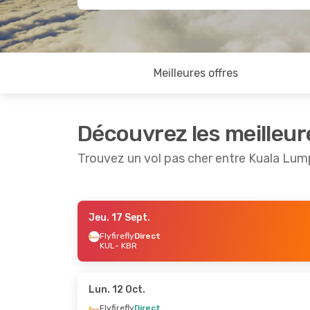
Meilleures offres
Découvrez les meilleur
Trouvez un vol pas cher entre Kuala Lum
Jeu. 17 Sept.
Mer. 21 Oct.
- Sam. 24 Oct.
Jeu. 17 S
Flyfirefly
Direct
KUL
- KBR
Flyfirefly
Direct
Air Asia
KUL
- KBR
KUL
- KB
Flyfirefly
Direct
Air Asia
KBR
- KUL
KBR
- KU
Lun. 12 Oct.
Flyfirefly
Direct