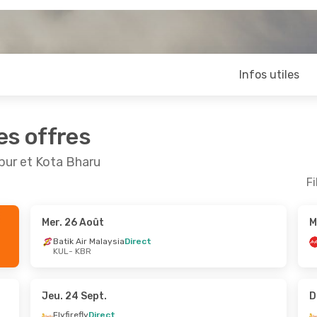
Infos utiles
es offres
pur et Kota Bharu
Fi
Mer. 26 Août
M
ept.
- Lun. 21 Sept.
Jeu. 8 Oct.
- Lun. 12 
Batik Air Malaysia
Direct
KUL
- KBR
Direct
Air Asia
Direct
R
KUL
- KBR
Direct
Air Asia
Direct
L
KBR
- KUL
Jeu. 24 Sept.
D
Flyfirefly
Direct