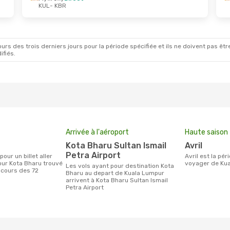
KUL
- KBR
pt.
- Sam. 12 Sept.
Dim. 23 Août
- Sam. 
Direct
Air Asia
Direct
R
KUL
- KBR
Direct
Air Asia
Direct
L
KBR
- KUL
rs des trois derniers jours pour la période spécifiée et ils ne doivent pas être
ifiés.
Arrivée à l'aéroport
Haute saison
Kota Bharu Sultan Ismail
avril
Petra Airport
avril est la période la plus chargée pour
ur Kota Bharu trouvé
voyager de Kua
Les vols ayant pour destination Kota
 cours des 72
Bharu au depart de Kuala Lumpur
arrivent à Kota Bharu Sultan Ismail
Petra Airport