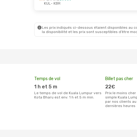
KUL
- KBR
Mer. 30 Sept.
- Dim. 4 Oct.
Mar. 1 Se
Air Asia
Direct
Air Asia
KUL
- KBR
KUL
- KB
Air Asia
Direct
Air Asia
KBR
- KUL
KBR
- KU
Les prix indiqués ci-dessous étaient disponibles au cou
la disponibilité et les prix sont susceptibles d’être mod
Temps de vol
Billet pas cher
1 h et 5 m
22€
Le temps de vol de Kuala Lumpur vers
Prix le moins cher pour un billet aller
Kota Bharu est env. 1 h et 5 m min.
simple Kuala Lump
par nos clients au
dernières heures