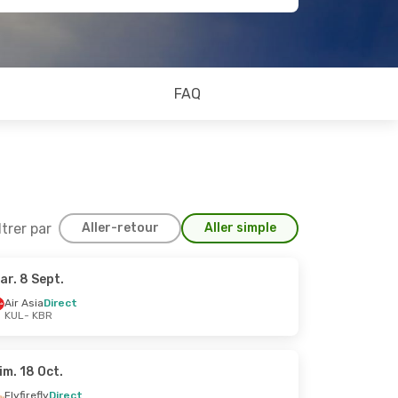
FAQ
ltrer par
Aller-retour
Aller simple
ar. 8 Sept.
Oct.
Air Asia
Direct
KUL
- KBR
im. 18 Oct.
Flyfirefly
Direct