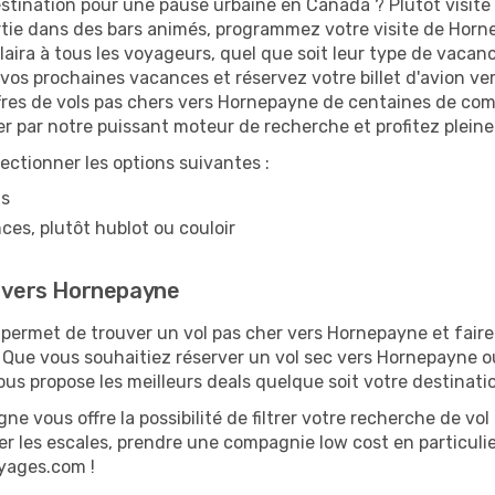
stination pour une pause urbaine en Canada ? Plutôt visite c
rtie dans des bars animés, programmez votre visite de Horne
aira à tous les voyageurs, quel que soit leur type de vacanc
vos prochaines vacances et réservez votre billet d'avion v
ffres de vols pas chers vers Hornepayne de centaines de com
der par notre puissant moteur de recherche et profitez plei
lectionner les options suivantes :
ns
ces, plutôt hublot ou couloir
e vers Hornepayne
ermet de trouver un vol pas cher vers Hornepayne et faire
e. Que vous souhaitiez réserver un vol sec vers Hornepayne ou
 propose les meilleurs deals quelque soit votre destinati
ne vous offre la possibilité de filtrer votre recherche de vol 
er les escales, prendre une compagnie low cost en particulier
oyages.com !