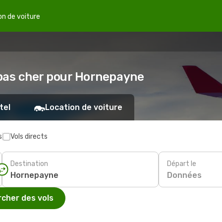
on de voiture
n pas cher pour Hornepayne
tel
Location de voiture
s
Vols directs
Destination
Départ le
Données
cher des vols