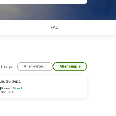
FAQ
ltrer par
Aller-retour
Aller simple
un. 28 Sept.
 Sept.
Ryanair
Direct
IBZ
- VLC