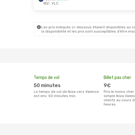
IBZ
- VLC
Les prix indiqués ci-dessous étaient disponibles au cou
la disponibilité et les prix sont susceptibles d’être mod
Temps de vol
Billet pas cher
50 minutes
9€
Le temps de vol de Ibiza vers Valence
Prix le moins cher pour un billet aller
est env. 50 minutes min.
simple Ibiza Valen
clients au cours 
heures