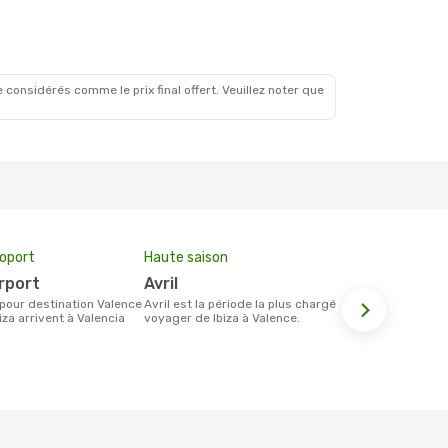
 considérés comme le prix final offert. Veuillez noter que
roport
Haute saison
Compagnie
irport
avril
Ryanair,
avril est la période la plus chargée pour
Les compagnie(s) aérienne(s)
iza arrivent à Valencia
voyager de Ibiza à Valence.
effectuant d
et Valence