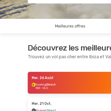
Meilleures offres
Découvrez les meilleur
Trouvez un vol pas cher entre Ibiza et V
Mer. 26 Août
Jeu. 3 Sept.
- Dim. 6 Sept.
Ven. 21 A
Vueling
Direct
IBZ
- VLC
Vueling
Direct
Ryanair
D
IBZ
- VLC
IBZ
- VLC
Vueling
Direct
Vueling
D
VLC
- IBZ
VLC
- IBZ
Mer. 21 Oct.
Ryanair
Direct