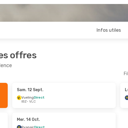
Infos utiles
es offres
alence
Fi
Sam. 12 Sept.
L
oût
- Mer. 26 Août
Mar. 15 Sept.
- Mar. 22
Vueling
Direct
IBZ
- VLC
irect
Ryanair
Direct
IBZ
- VLC
irect
Ryanair
Direct
VLC
- IBZ
Mer. 14 Oct.
Ryanair
Direct