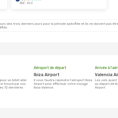
IBZ
- VLC
rs des trois derniers jours pour la période spécifiée et ils ne doivent pas être
ifiés.
Aéroport de départ
Arrivée à l'aé
Ibiza Airport
Valencia A
Il vous faudra rejoindre l'aéroport Ibiza
Les vols ayant pour destination Valence
ce trouvé par nos
Airport pour effectuer votre voyage
au depart de Ib
des 72 dernières
Ibiza Valence.
Airport