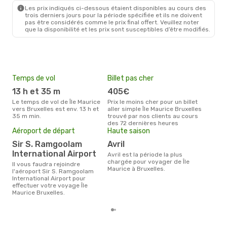
Les prix indiqués ci-dessous étaient disponibles au cours des
trois derniers jours pour la période spécifiée et ils ne doivent
pas être considérés comme le prix final offert. Veuillez noter
que la disponibilité et les prix sont susceptibles d’être modifiés.
Temps de vol
Billet pas cher
Pri
13 h et 35 m
405€
7
Le temps de vol de Île Maurice
Prix le moins cher pour un billet
Le prix moyen d'un billet Île
vers Bruxelles est env. 13 h et
aller simple Île Maurice Bruxelles
Maur
35 m min.
trouvé par nos clients au cours
770 
des 72 dernières heures
des 
Aéroport de départ
Haute saison
Sir S. Ramgoolam
avril
International Airport
avril est la période la plus
chargée pour voyager de Île
Il vous faudra rejoindre
Maurice à Bruxelles.
l'aéroport Sir S. Ramgoolam
International Airport pour
effectuer votre voyage Île
Maurice Bruxelles.