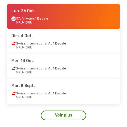
Jeu. 3 Sept.
Lun. 26 Oct.
- Jeu. 10 Sept.
Turkish Airlines
ITA Airways
1 Escale
1 Escale
MRU
MRU
- BRU
- BRU
Turkish Airlines
1 Escale
BRU
- MRU
Dim. 4 Oct.
Swiss International Air Lines
1 Escale
MRU
- BRU
Mer. 14 Oct.
Swiss International Air Lines
1 Escale
MRU
- BRU
Mar. 8 Sept.
Swiss International Air Lines
1 Escale
MRU
- BRU
Voir plus