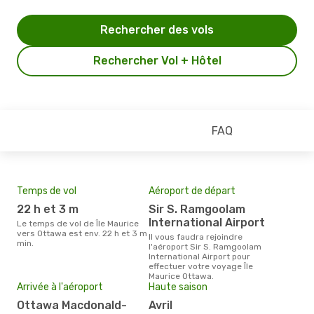
Rechercher des vols
Rechercher Vol + Hôtel
FAQ
Temps de vol
Aéroport de départ
Pri
22 h et 3 m
Sir S. Ramgoolam
11
International Airport
Le temps de vol de Île Maurice
Le prix moyen d'un billet Île
vers Ottawa est env. 22 h et 3 m
Mau
Il vous faudra rejoindre
min.
1187
l'aéroport Sir S. Ramgoolam
des 
International Airport pour
effectuer votre voyage Île
Maurice Ottawa.
Arrivée à l'aéroport
Haute saison
Ottawa Macdonald-
avril