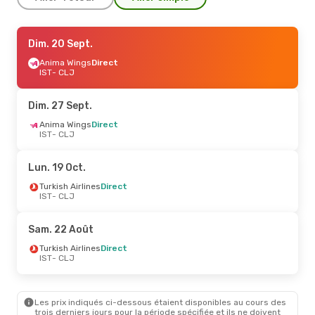
Jeu. 10 Sept.
Dim. 20 Sept.
- Dim. 13 Sept.
Anima Wings
Anima Wings
Direct
Direct
IST
IST
- CLJ
- CLJ
Anima Wings
Direct
CLJ
- IST
Dim. 27 Sept.
Sam. 26 Sept.
Anima Wings
Direct
- Sam. 26 Sept.
IST
- CLJ
Turkish Airlines
Direct
IST
- CLJ
Turkish Airlines
Direct
Lun. 19 Oct.
CLJ
- IST
Turkish Airlines
Direct
IST
- CLJ
Sam. 22 Août
Turkish Airlines
Direct
IST
- CLJ
Les prix indiqués ci-dessous étaient disponibles au cours des
trois derniers jours pour la période spécifiée et ils ne doivent