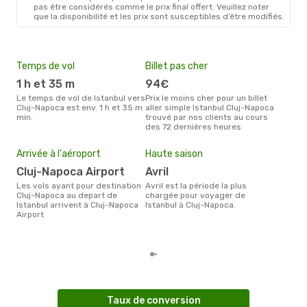
pas être considérés comme le prix final offert. Veuillez noter
que la disponibilité et les prix sont susceptibles d’être modifiés.
Temps de vol
Billet pas cher
Com
1 h et 35 m
94€
Tu
Le temps de vol de Istanbul vers
Prix le moins cher pour un billet
Les compagnie(s) aérienne(s)
Cluj-Napoca est env. 1 h et 35 m
aller simple Istanbul Cluj-Napoca
effe
min.
trouvé par nos clients au cours
entr
des 72 dernières heures
Mei
eff
Arrivée à l'aéroport
Haute saison
rés
Cluj-Napoca Airport
avril
s
Les vols ayant pour destination
avril est la période la plus
Selon les dernières données,
Cluj-Napoca au depart de
chargée pour voyager de
août
Istanbul arrivent à Cluj-Napoca
Istanbul à Cluj-Napoca.
pour
Airport
d´un
Napo
Taux de conversion