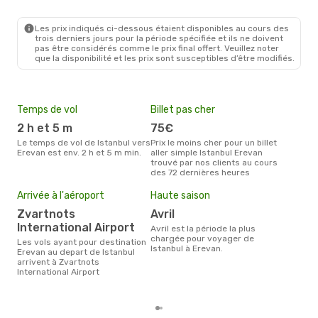
IST
- EVN
Pegasus Airlines
Direct
EVN
- IST
Les prix indiqués ci-dessous étaient disponibles au cours des
trois derniers jours pour la période spécifiée et ils ne doivent
pas être considérés comme le prix final offert. Veuillez noter
que la disponibilité et les prix sont susceptibles d’être modifiés.
Temps de vol
Billet pas cher
Com
2 h et 5 m
75€
Turkish Airlines,
Pe
Le temps de vol de Istanbul vers
Prix le moins cher pour un billet
Erevan est env. 2 h et 5 m min.
aller simple Istanbul Erevan
Les compagnie(s) aérienne(s)
trouvé par nos clients au cours
effe
des 72 dernières heures
entr
Mei
Arrivée à l'aéroport
Haute saison
eff
rés
Zvartnots
avril
International Airport
a
avril est la période la plus
chargée pour voyager de
Les vols ayant pour destination
Selon les dernières données,
Istanbul à Erevan.
Erevan au depart de Istanbul
août
arrivent à Zvartnots
pour
International Airport
d´un
et a