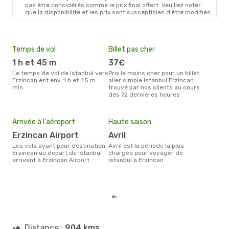
pas être considérés comme le prix final offert. Veuillez noter
que la disponibilité et les prix sont susceptibles d’être modifiés.
Temps de vol
Billet pas cher
Com
1 h et 45 m
37€
Aj
Le temps de vol de Istanbul vers
Prix le moins cher pour un billet
Les compagnie(s) aérienne(s)
Erzincan est env. 1 h et 45 m
aller simple Istanbul Erzincan
effe
min.
trouvé par nos clients au cours
entr
des 72 dernières heures
Mei
eff
rés
Arrivée à l'aéroport
Haute saison
fé
Erzincan Airport
avril
Selon les dernières données,
Les vols ayant pour destination
avril est la période la plus
févr
Erzincan au depart de Istanbul
chargée pour voyager de
usit
arrivent à Erzincan Airport
Istanbul à Erzincan.
rése
dest
dépa
Distance :
904 kms