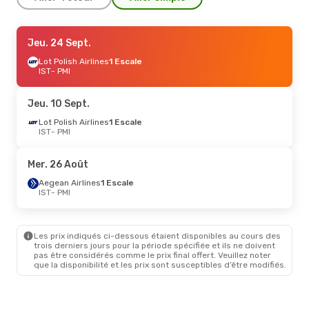
Jeu. 17 Sept.
Jeu. 24 Sept.
- Mer. 23 Sept.
Lot Polish Airlines
Lot Polish Airlines
1 Escale
1 Escale
IST
IST
- PMI
- PMI
Aegean Airlines
1 Escale
PMI
- IST
Jeu. 10 Sept.
Lun. 24 Août
Lot Polish Airlines
- Dim. 30 Août
1 Escale
IST
- PMI
Fly One
1 Escale
IST
- PMI
Air Serbia
1 Escale
Mer. 26 Août
PMI
- IST
Aegean Airlines
1 Escale
IST
- PMI
Lun. 26 Oct.
- Sam. 31 Oct.
Air Europa
1 Escale
IST
- PMI
Les prix indiqués ci-dessous étaient disponibles au cours des
Vueling
1 Escale
trois derniers jours pour la période spécifiée et ils ne doivent
PMI
- IST
pas être considérés comme le prix final offert. Veuillez noter
que la disponibilité et les prix sont susceptibles d’être modifiés.
Jeu. 8 Oct.
- Dim. 11 Oct.
Lot Polish Airlines
1 Escale