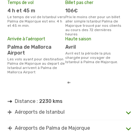
IST
- PMI
Temps de vol
Billet pas cher
Pri
Turkish Airlines
1 Escale
PMI
- IST
4 h et 45 m
106€
26
Le temps de vol de Istanbul vers
Prix le moins cher pour un billet
Le prix moyen d'un billet Istanbul
Palma de Majorque est env. 4 h
aller simple Istanbul Palma de
Pal
et 45 m min.
Majorque trouvé par nos clients
´env
au cours des 72 dernières
la b
heures
Arrivée à l'aéroport
Haute saison
Palma de Mallorca
avril
Airport
avril est la période la plus
chargée pour voyager de
Les vols ayant pour destination
Istanbul à Palma de Majorque.
Palma de Majorque au depart de
Istanbul arrivent à Palma de
Mallorca Airport
Distance :
2230 kms
Aéroports de Istanbul
Aéroports de Palma de Majorque