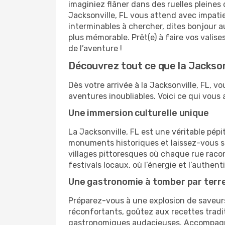
imaginiez flâner dans des ruelles pleines 
Jacksonville, FL vous attend avec impati
interminables à chercher, dites bonjour a
plus mémorable. Prêt(e) à faire vos valis
de l’aventure !
Découvrez tout ce que la Jacksonvi
Dès votre arrivée à la Jacksonville, FL, 
aventures inoubliables. Voici ce qui vous 
Une immersion culturelle unique
La Jacksonville, FL est une véritable pép
monuments historiques et laissez-vous sé
villages pittoresques où chaque rue racon
festivals locaux, où l’énergie et l’authen
Une gastronomie à tomber par terr
Préparez-vous à une explosion de saveurs
réconfortants, goûtez aux recettes tradi
gastronomiques audacieuses. Accompagnez 