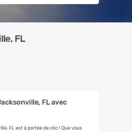
le, FL
Jacksonville, FL avec
le, FL est à portée de clic ! Que vous