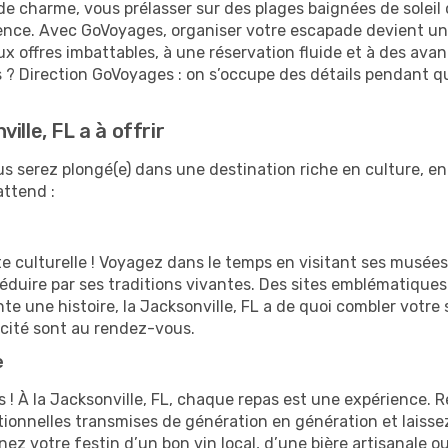
de charme, vous prélasser sur des plages baignées de soleil 
ence. Avec GoVoyages, organiser votre escapade devient un j
ux offres imbattables, à une réservation fluide et à des av
es ? Direction GoVoyages : on s’occupe des détails pendant 
lle, FL a à offrir
vous serez plongé(e) dans une destination riche en culture, 
attend :
ite culturelle ! Voyagez dans le temps en visitant ses musée
duire par ses traditions vivantes. Des sites emblématiques
te une histoire, la Jacksonville, FL a de quoi combler votre 
ticité sont au rendez-vous.
e
 ! À la Jacksonville, FL, chaque repas est une expérience. 
tionnelles transmises de génération en génération et laisse
votre festin d’un bon vin local, d’une bière artisanale o