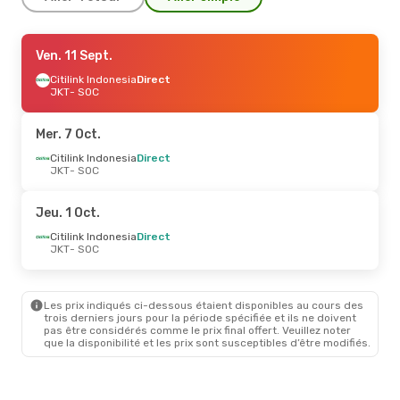
Sam. 5 Sept.
Ven. 11 Sept.
- Sam. 12 Sept.
Citilink Indonesia
Citilink Indonesia
Direct
Direct
JKT
JKT
- SOC
- SOC
Batik Air
Direct
SOC
- JKT
Mer. 7 Oct.
Citilink Indonesia
Direct
JKT
- SOC
Jeu. 1 Oct.
Citilink Indonesia
Direct
JKT
- SOC
Les prix indiqués ci-dessous étaient disponibles au cours des
trois derniers jours pour la période spécifiée et ils ne doivent
pas être considérés comme le prix final offert. Veuillez noter
que la disponibilité et les prix sont susceptibles d’être modifiés.