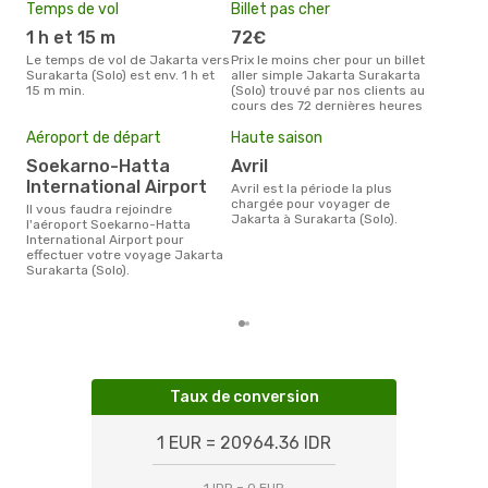
Temps de vol
Billet pas cher
Com
1 h et 15 m
72€
Ba
Le temps de vol de Jakarta vers
Prix le moins cher pour un billet
Les compagnie(s) aérienne(s)
Surakarta (Solo) est env. 1 h et
aller simple Jakarta Surakarta
effe
15 m min.
(Solo) trouvé par nos clients au
entr
cours des 72 dernières heures
(Sol
Mei
Aéroport de départ
Haute saison
eff
rés
Soekarno-Hatta
avril
International Airport
s
avril est la période la plus
chargée pour voyager de
Il vous faudra rejoindre
Selon les dernières données,
Jakarta à Surakarta (Solo).
l'aéroport Soekarno-Hatta
sep
International Airport pour
plus
effectuer votre voyage Jakarta
rése
Surakarta (Solo).
dest
et a
Taux de conversion
1 EUR = 20964.36 IDR
1 IDR = 0 EUR