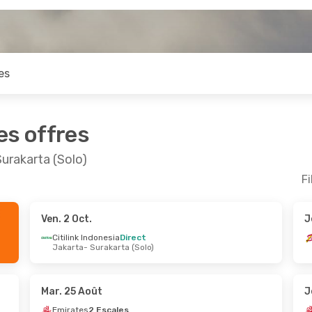
es
es offres
Surakarta (Solo)
Fi
Ven. 2 Oct.
J
ept.
- Jeu. 24 Sept.
Citilink Indonesia
Direct
Jakarta
- Surakarta (Solo)
Indonesia
Direct
- Surakarta (Solo)
Indonesia
Direct
a (Solo)
- Jakarta
Mar. 25 Août
J
Emirates
2 Escales