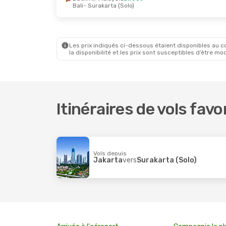
Bali
- Surakarta (Solo)
Les prix indiqués ci-dessous étaient disponibles au cou
la disponibilité et les prix sont susceptibles d’être mod
Itinéraires de vols favo
Vols depuis
Jakarta
vers
Surakarta (Solo)