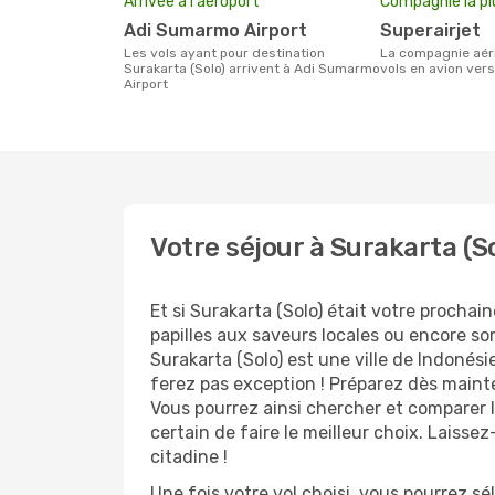
Arrivée à l'aéroport
Compagnie la pl
Adi Sumarmo Airport
Superairjet
Les vols ayant pour destination
La compagnie aérienne effectuant des
Surakarta (Solo) arrivent à Adi Sumarmo
vols en avion vers
Airport
Votre séjour à Surakarta (S
Et si Surakarta (Solo) était votre prochai
papilles aux saveurs locales ou encore so
Surakarta (Solo) est une ville de Indonési
ferez pas exception ! Préparez dès mainte
Vous pourrez ainsi chercher et comparer l
certain de faire le meilleur choix. Laiss
citadine !
Une fois votre vol choisi, vous pourrez sé