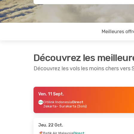
Meilleures offr
Découvrez les meilleur
Découvrez les vols les moins chers vers 
Ven. 11 Sept.
Sam. 5 Sept.
- Jeu. 10 Sept.
Jeu. 17 S
Citilink Indonesia
Direct
Jakarta
- Surakarta (Solo)
Batik Air
Direct
Citilink 
Jakarta
- Surakarta (Solo)
Jakarta
Citilink Indonesia
Direct
Citilink 
Surakarta (Solo)
- Jakarta
Surakart
Jeu. 22 Oct.
Batik Air Malaysia
Direct