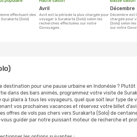
us populaire
Haute saison
Basse saison
avril
décembre
avril est la période la plus chargée pour
décembre est la période la moins
 Surakarta (Solo)
voyager à Surakarta (Solo) selon les
chargée pour v
recherches effectuées sur notre
(Solo) selon le
Govoyages.
sur notre Govo
olo)
ne destination pour une pause urbaine en Indonésie ? Plutôt v
rtie dans des bars animés, programmez votre visite de Suraka
e qui plaira à tous les voyageurs, quel que soit leur type de
nant vos prochaines vacances et réservez votre billet d'avi
es offres de vols pas chers vers Surakarta (Solo) de centai
ez-vous guider par notre puissant moteur de recherche et pr
lectionner les options suivantes :