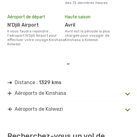
des 72 dernières heures
Mei
eff
Aéroport de départ
Haute saison
rés
N'Djili Airport
avril
ma
Il vous faudra rejoindre
avril est la période la plus
Selon les dernières données,
l'aéroport N'Djili Airport pour
chargée pour voyager de
févr
effectuer votre voyage Kinshasa
Kinshasa à Kolwezi.
usit
Kolwezi.
rése
dest
dép
Distance :
1329 kms
Aéroports de Kinshasa
Aéroports de Kolwezi
Recherchez-vous un vol de