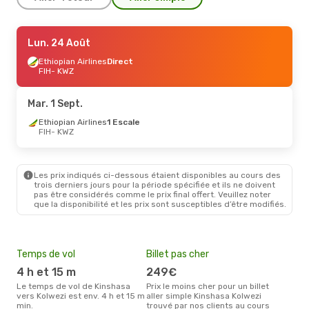
Mer. 26 Août
Lun. 24 Août
- Sam. 29 Août
Ethiopian Airlines
Ethiopian Airlines
1 Escale
Direct
FIH
FIH
- KWZ
- KWZ
Ethiopian Airlines
Direct
KWZ
- FIH
Mar. 1 Sept.
Ethiopian Airlines
1 Escale
FIH
- KWZ
Les prix indiqués ci-dessous étaient disponibles au cours des
trois derniers jours pour la période spécifiée et ils ne doivent
pas être considérés comme le prix final offert. Veuillez noter
que la disponibilité et les prix sont susceptibles d’être modifiés.
Temps de vol
Billet pas cher
Com
4 h et 15 m
249€
E
Le temps de vol de Kinshasa
Prix le moins cher pour un billet
Les compagnie(s) aérienne(s)
vers Kolwezi est env. 4 h et 15 m
aller simple Kinshasa Kolwezi
effe
min.
trouvé par nos clients au cours
entr