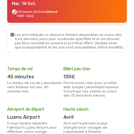
Mer. 14 Oct.
Ethiopian Airlines
Direct
FBM
- KWZ
Les prix indiqués ci-dessous étaient disponibles au cours des
trois derniers jours pour la période spécifiée et ils ne doivent
pas être considérés comme le prix final offert. Veuillez noter
que la disponibilité et les prix sont susceptibles d’être modifiés.
Temps de vol
Billet pas cher
Com
45 minutes
130€
E
Le temps de vol de Lubumbashi
Prix le moins cher pour un billet
Les compagnie(s) aérienne(s)
vers Kolwezi est env. 45
aller simple Lubumbashi Kolwezi
effe
minutes min.
trouvé par nos clients au cours
ent
des 72 dernières heures
Mei
eff
Aéroport de départ
Haute saison
rés
Luano Airport
avril
ju
Il vous faudra rejoindre
avril est la période la plus
Selon les dernières données,
l'aéroport Luano Airport pour
chargée pour voyager de
juil
effectuer votre voyage
Lubumbashi à Kolwezi.
usit